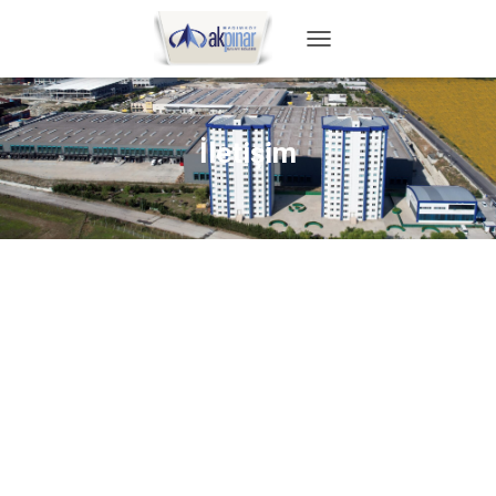
T
O
G
G
L
İletişim
E
N
A
V
I
G
A
T
I
O
N