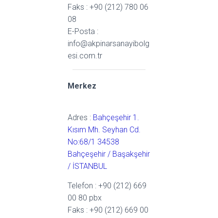
Faks : +90 (212) 780 06
08
E-Posta :
info@akpinarsanayibolg
esi.com.tr
Merkez
Adres :
Bahçeşehir 1.
Kısım Mh. Seyhan Cd.
No:68/1 34538
Bahçeşehir / Başakşehir
/ İSTANBUL
Telefon : +90 (212) 669
00 80 pbx
Faks : +90 (212) 669 00