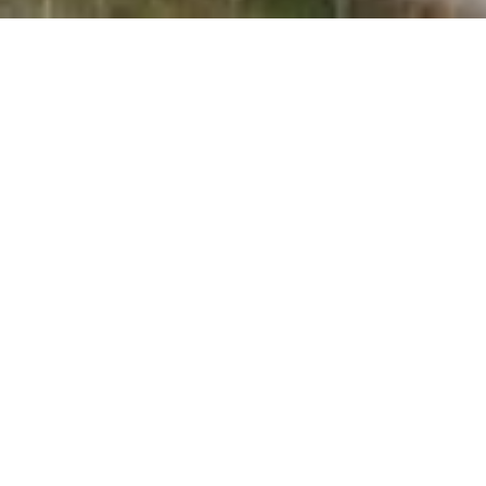
İLETİŞİM
BİLGİLERİ
OFİSİMİZİ
N AÇIK
ADRESİ
Tanıtım Ofisimiz
Adres : Hadımköy
Yassıören