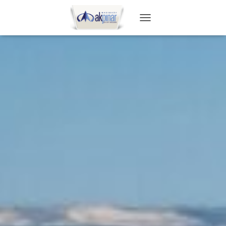
T
O
G
G
L
E
N
A
V
I
G
A
T
I
O
N