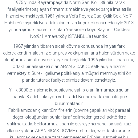
1975 yılında Bayrampaşa’da Norm San. Koll. Şti.’nikurarak
faaliyetlerinebaşlayan firmamız makine ve yedek parça imalatı ile
hizmet vermekteydi. 1981 yılında Vefa Poyraz Cad. Çelik Sok. No:7
Habibler’etaşındık.Buradaki alanımızın küçük olması nedeniyle 2013
yılında şimdiki adresimiz olan Yassıören köyü Bayındır Caddesi
No:9/1 Arnavutköy İSTANBUL’a taşındık.
1987 yılından itibaren sıcak dövme konusunda ihtiyatı fark
ederek,kendi imalatımız olan pres ve ekipmanlarla halen sürdürmekte
olduğumuz sıcak dövme faliyetine başladık. 1996 yılından itibaren üç
ortaklı bir aile şirketi olan ARAN SICAKDÖVME adıyla hizmet
vermekteyiz. Sürekli gelişme politikasıyla müşteri memnuyetini ön
planda tutarak faaliyetlerimize devam etmekteyiz.
Yıllık 3000ton işleme kapasitesine sahip olan firmamızda şu an
itibarıyla 3 adet firiksiyon ve bir adet Beche marka hidrolik pres
bulunmaktadır.
Fabrikamızdan çıkan tüm firelerin (dövme çapakları vb) parasal
değeri olduğundan bunlar israf edilmeden gerekli sektörlere
satılmaktadır. Sektörümüz itibari ile çevreye herhangi bir sağlıksız
etkimiz yoktur. ARAN SICAK DÖVME üretimideçevre dostu ürünler
kullanmak ve çevreye zarar vermeyecek ürünler üretmek ve bu