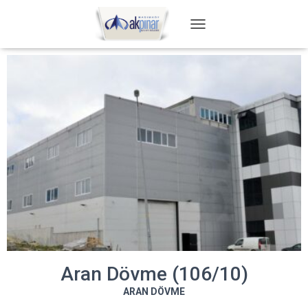
T
O
G
G
L
E
N
A
V
I
G
A
T
I
O
N
Aran Dövme (106/10)
ARAN DÖVME