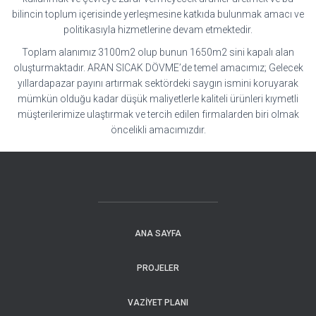
bilincin toplum içerisinde yerleşmesine katkıda bulunmak amacı ve
politikasıyla hizmetlerine devam etmektedir.
Toplam alanımız 3100m2 olup bunun 1650m2 sini kapalı alan
oluşturmaktadır. ARAN SICAK DÖVME’de temel amacımız; Gelecek
yıllardapazar payını artırmak sektördeki saygın ismini koruyarak
mümkün olduğu kadar düşük maliyetlerle kaliteli ürünleri kıymetli
müşterilerimize ulaştırmak ve tercih edilen firmalarden biri olmak
öncelikli amacımızdır.
ANA SAYFA
PROJELER
VAZIYET PLANI